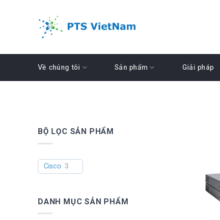
Skip
to
content
Về chúng tôi
Sản phẩm
Giải pháp
BỘ LỌC SẢN PHẨM
Cisco
3
DANH MỤC SẢN PHẨM