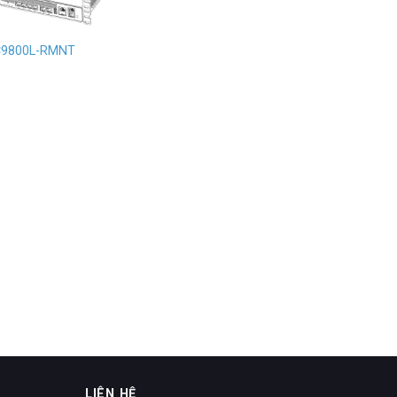
C9800L-RMNT
LIÊN HỆ