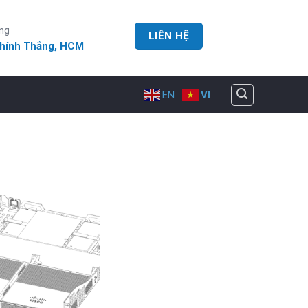
ng
LIÊN HỆ
Chính Thắng, HCM
EN
VI