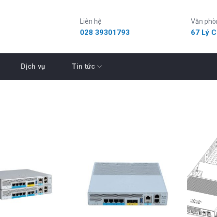
Liên hệ
Văn phò
028 39301793
67 Lý 
Dịch vụ
Tin tức