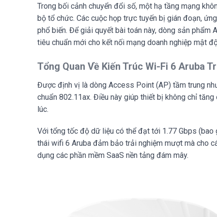
Trong bối cảnh chuyển đổi số, một hạ tầng mạng không
bộ tổ chức. Các cuộc họp trực tuyến bị gián đoạn, ứng
phổ biến. Để giải quyết bài toán này, dòng sản phẩm
tiêu chuẩn mới cho kết nối mạng doanh nghiệp mật độ 
Tổng Quan Về Kiến Trúc Wi-Fi 6 Aruba T
Được định vị là dòng Access Point (AP) tầm trung n
chuẩn 802.11ax. Điều này giúp thiết bị không chỉ tăn
lúc.
Với tổng tốc độ dữ liệu có thể đạt tới 1.77 Gbps (b
thái wifi 6 Aruba đảm bảo trải nghiệm mượt mà cho 
dụng các phần mềm SaaS nền tảng đám mây.