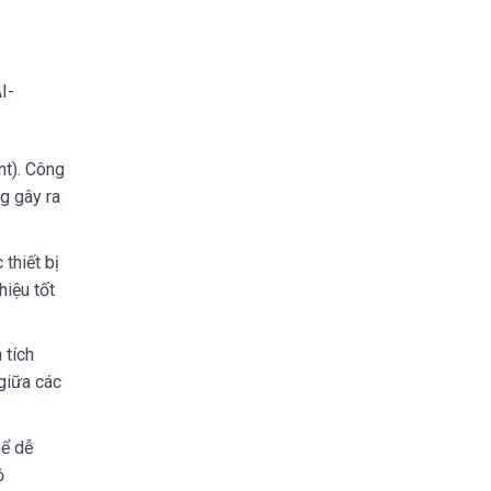
I-
nt). Công
g gây ra
thiết bị
hiệu tốt
 tích
giữa các
hể dễ
ộ