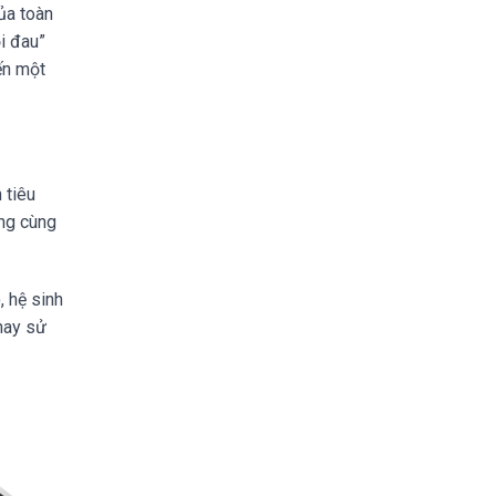
ủa toàn
i đau”
ến một
 tiêu
ùng cùng
 hệ sinh
hay sử