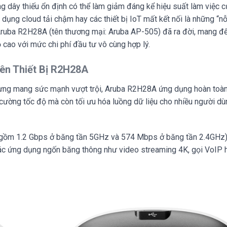
 dây thiếu ổn định có thể làm giảm đáng kể hiệu suất làm việc c
 dụng cloud tải chậm hay các thiết bị IoT mất kết nối là những “nỗ
 Aruba R2H28A (tên thương mại: Aruba AP-505) đã ra đời, mang đ
cao với mức chi phí đầu tư vô cùng hợp lý.
rên Thiết Bị R2H28A
hưng mang sức mạnh vượt trội, Aruba R2H28A ứng dụng hoàn toàn
g cường tốc độ mà còn tối ưu hóa luồng dữ liệu cho nhiều người d
ao gồm 1.2 Gbps ở băng tần 5GHz và 574 Mbps ở băng tần 2.4GHz),
các ứng dụng ngốn băng thông như video streaming 4K, gọi VoIP 