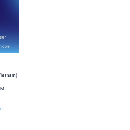
ietnam)
CM
am