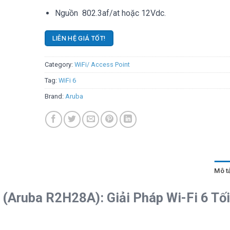
Nguồn 802.3af/at hoặc 12Vdc.
LIÊN HỆ GIÁ TỐT!
Category:
WiFi/ Access Point
Tag:
WiFi 6
Brand:
Aruba
Mô t
(Aruba R2H28A): Giải Pháp Wi-Fi 6 Tố