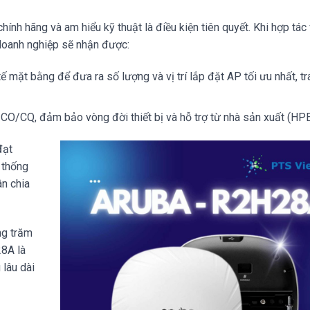
hính hãng và am hiểu kỹ thuật là điều kiện tiên quyết. Khi hợp tác
doanh nghiệp sẽ nhận được:
ế mặt bằng để đưa ra số lượng và vị trí lắp đặt AP tối ưu nhất, t
CO/CQ, đảm bảo vòng đời thiết bị và hỗ trợ từ nhà sản xuất (HPE
đạt
 thống
n chia
ng trăm
28A là
 lâu dài