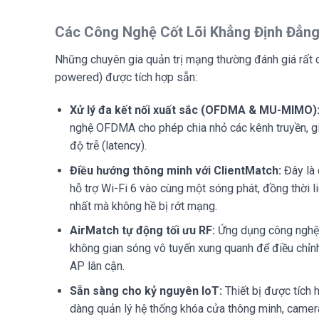
Các Công Nghệ Cốt Lõi Khẳng Định Đẳn
Những chuyên gia quản trị mạng thường đánh giá rất c
powered) được tích hợp sẵn:
Xử lý đa kết nối xuất sắc (OFDMA & MU-MIMO)
nghệ OFDMA cho phép chia nhỏ các kênh truyền, giú
độ trễ (latency).
Điều hướng thông minh với ClientMatch:
Đây là 
hỗ trợ Wi-Fi 6 vào cùng một sóng phát, đồng thời l
nhất mà không hề bị rớt mạng.
AirMatch tự động tối ưu RF:
Ứng dụng công nghệ 
không gian sóng vô tuyến xung quanh để điều chỉnh
AP lân cận.
Sẵn sàng cho kỷ nguyên IoT:
Thiết bị được tích 
dàng quản lý hệ thống khóa cửa thông minh, camer