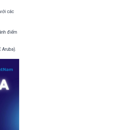
 với các
ránh điểm
 Aruba).