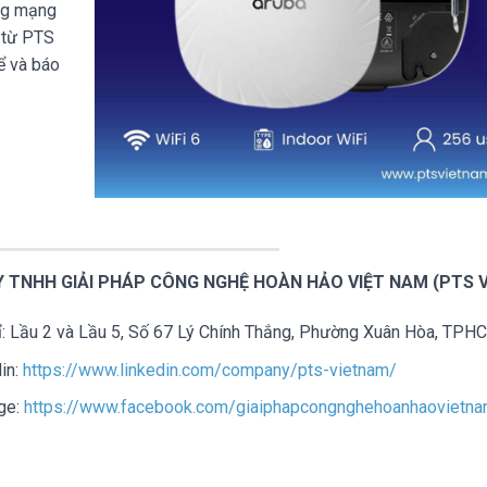
ng mạng
a từ PTS
ể và báo
 TNHH GIẢI PHÁP CÔNG NGHỆ HOÀN HẢO VIỆT NAM (PTS V
:
Lầu 2 và Lầu 5, Số 67 Lý Chính Thắng, Phường Xuân Hòa, TPH
in:
https://www.linkedin.com/company/pts-vietnam/
ge:
https://www.facebook.com/giaiphapcongnghehoanhaovietn