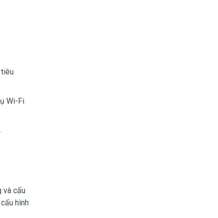
tiêu
ụ Wi-Fi
.
h
g và cấu
 cấu hình