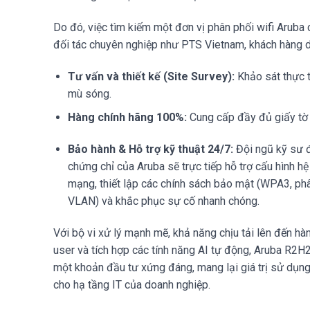
Do đó, việc tìm kiếm một đơn vị phân phối wifi Aruba c
đối tác chuyên nghiệp như PTS Vietnam, khách hàng 
Tư vấn và thiết kế (Site Survey):
Khảo sát thực t
mù sóng.
Hàng chính hãng 100%:
Cung cấp đầy đủ giấy tờ 
Bảo hành & Hỗ trợ kỹ thuật 24/7:
Đội ngũ kỹ sư 
chứng chỉ của Aruba sẽ trực tiếp hỗ trợ cấu hình hệ
mạng, thiết lập các chính sách bảo mật (WPA3, phâ
VLAN) và khắc phục sự cố nhanh chóng.
Với bộ vi xử lý mạnh mẽ, khả năng chịu tải lên đến hà
user và tích hợp các tính năng AI tự động, Aruba R2H
một khoản đầu tư xứng đáng, mang lại giá trị sử dụng
cho hạ tầng IT của doanh nghiệp.