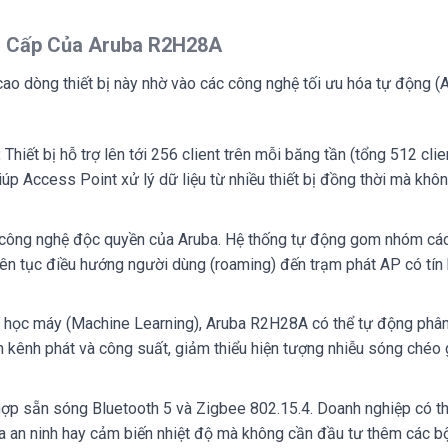
g Cấp Của Aruba R2H28A
ao dòng thiết bị này nhờ vào các công nghệ tối ưu hóa tự động (A
:
Thiết bị hỗ trợ lên tới 256 client trên mỗi băng tần (tổng 512 clie
p Access Point xử lý dữ liệu từ nhiều thiết bị đồng thời mà khôn
công nghệ độc quyền của Aruba. Hệ thống tự động gom nhóm các 
iên tục điều hướng người dùng (roaming) đến trạm phát AP có tín 
học máy (Machine Learning), Aruba R2H28A có thể tự động phân
 kênh phát và công suất, giảm thiểu hiện tượng nhiễu sóng chéo 
hợp sẵn sóng Bluetooth 5 và Zigbee 802.15.4. Doanh nghiệp có t
a an ninh hay cảm biến nhiệt độ mà không cần đầu tư thêm các b