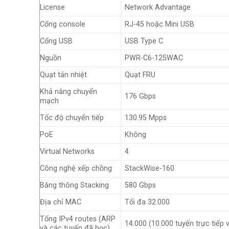
License
Network Advantage
Cổng console
RJ-45 hoặc Mini USB
Cổng USB
USB Type C
Nguồn
PWR-C6-125WAC
Quạt tản nhiệt
Quạt FRU
Khả năng chuyển
176 Gbps
mạch
Tốc độ chuyển tiếp
130.95 Mpps
PoE
Không
Virtual Networks
4
Công nghệ xếp chồng
StackWise-160
Băng thông Stacking
580 Gbps
Địa chỉ MAC
Tối đa 32.000
Tổng IPv4 routes (ARP
14.000 (10.000 tuyến trực tiếp v
và các tuyến đã học)