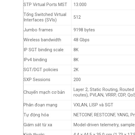
STP Virtual Ports MST
13.000
Tổng Switched Virtual
512
Interfaces (SVIs)
Jumbo frames
9198 bytes
Wireless bandwidth
48 Gbps
IP SGT binding scale
8K
IPv4 binding
8K
SGT/DGT policies
2K
SXP Sessions
200
Layer 2, Static Routing, Route
Chuyển mạch cơ bản
routes), PVLAN, VRRP, CDP, Qo
Phân đoạn mạng
VXLAN, LISP và SGT
Tự động hóa
NETCONF, RESTCONF, YANG, Pn
Giám sát từ xa
Model-driven telemetry, sampl
Kích thước
4.4 x 44.5 x 35.0 cm (1.73 x 17.5