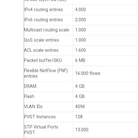
IPv4 routing entries
4.000
IPv6 routing entries
2.000
Multicast routing scale
1.000
QoS scale entries
1.000
ACL scale entries
1.600
Packet buffer/SKU
6 MB
Flexible NetFlow (FNF)
16.000 flows
entries
DRAM
4 GB
Flash
4 GB
VLAN IDs
4096
PVST Instances
128
STP Virtual Ports
13.000
PVST