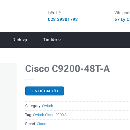
Liên hệ
Văn phò
028 39301793
67 Lý 
Dịch vụ
Tin tức
Cisco C9200-48T-A
LIÊN HỆ GIÁ TỐT!
Category:
Switch
Tag:
Switch Cisco 9200 Series
Brand:
Cisco