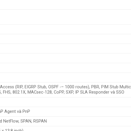
d Access (RIP, EIGRP Stub, OSPF -– 1000 routes), PBR, PIM Stub Multi
S, FHS, 802.1X, MACsec-128, CoPP, SXP, IP SLA Responder và SSO
P Agent và PnP
ed NetFlow, SPAN, RSPAN
 x 13.8 inch)