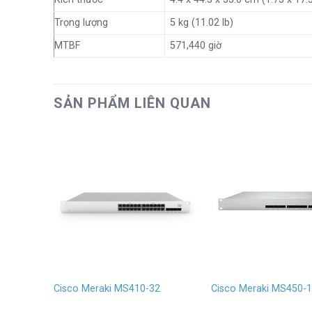
Trọng lượng
5 kg (11.02 lb)
MTBF
571,440 giờ
SẢN PHẨM LIÊN QUAN
8-HW
Cisco Meraki MS410-32
Cisco Meraki MS450-