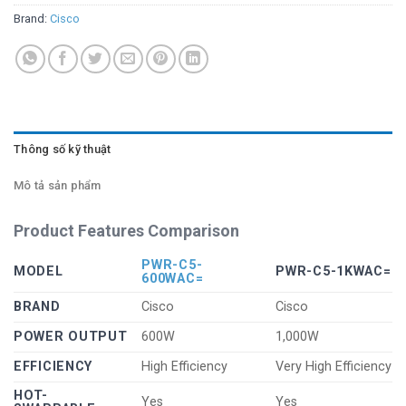
Brand:
Cisco
Thông số kỹ thuật
Mô tả sản phẩm
Product Features Comparison
PWR-C5-
MODEL
PWR-C5-1KWAC=
600WAC=
BRAND
Cisco
Cisco
POWER OUTPUT
600W
1,000W
EFFICIENCY
High Efficiency
Very High Efficiency
HOT-
Yes
Yes