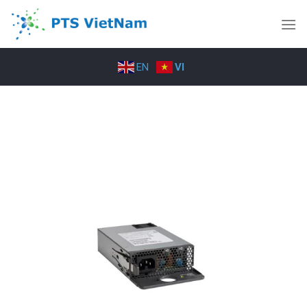
Skip
to
content
EN
VI