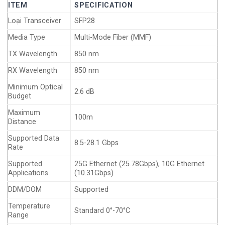
ITEM
SPECIFICATION
Loại Transceiver
SFP28
Media Type
Multi-Mode Fiber (MMF)
TX Wavelength
850 nm
RX Wavelength
850 nm
Minimum Optical
2.6 dB
Budget
Maximum
100m
Distance
Supported Data
8.5-28.1 Gbps
Rate
Supported
25G Ethernet (25.78Gbps), 10G Ethernet
Applications
(10.31Gbps)
DDM/DOM
Supported
Temperature
Standard 0°-70°C
Range