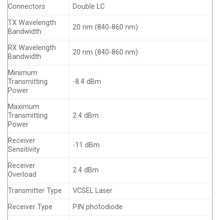
Connectors
Double LC
TX Wavelength
20 nm (840-860 nm)
Bandwidth
RX Wavelength
20 nm (840-860 nm)
Bandwidth
Minimum
Transmitting
-8.4 dBm
Power
Maximum
Transmitting
2.4 dBm
Power
Receiver
-11 dBm
Sensitivity
Receiver
2.4 dBm
Overload
Transmitter Type
VCSEL Laser
Receiver Type
PIN photodiode