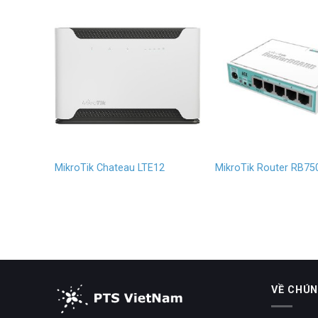
0S-
MikroTik Chateau LTE12
MikroTik Router RB75
VỀ CHÚN