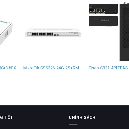
0Gr3 hEX
MikroTik CSS326-24G-2S+RM
Cisco C921-4PLTEAS
G TÔI
CHÍNH SÁCH