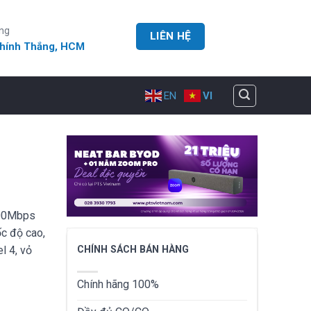
ng
LIÊN HỆ
Chính Thắng, HCM
EN
VI
100Mbps
c độ cao,
CHÍNH SÁCH BÁN HÀNG
l 4, vỏ
Chính hãng 100%