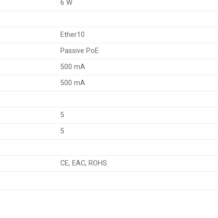
6 W
Ether10
Passive PoE
500 mA
500 mA
5
5
CE, EAC, ROHS