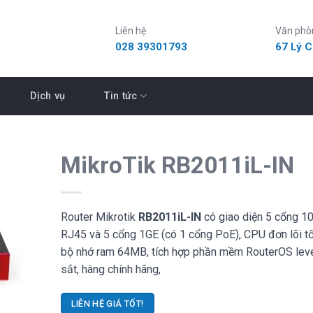
Liên hệ
Văn phò
028 39301793
67 Lý 
Dịch vụ
Tin tức
MikroTik RB2011iL-IN
Router Mikrotik
RB2011iL-IN
có giao diện 5 cổng 
RJ45 và 5 cổng 1GE (có 1 cổng PoE), CPU đơn lõi tố
bộ nhớ ram 64MB, tích hợp phần mềm RouterOS leve
sắt, hàng chính hãng,
LIÊN HỆ GIÁ TỐT!