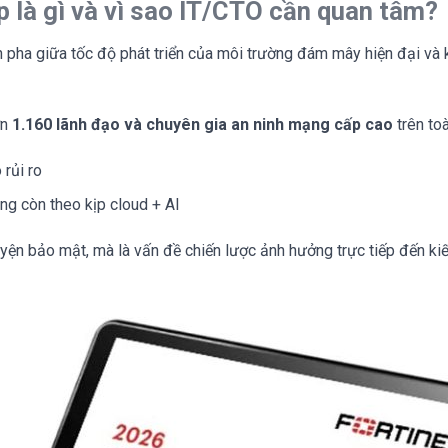
p là gì và vì sao IT/CTO cần quan tâm?
pha giữa tốc độ phát triển của môi trường đám mây hiện đại và khả
ơn
1.160 lãnh đạo và chuyên gia an ninh mạng cấp cao
trên to
 rủi ro
ng còn theo kịp cloud + AI
uyện bảo mật, mà là vấn đề chiến lược ảnh hưởng trực tiếp đến kiế