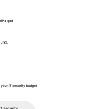
iệu quả.
 ứng.