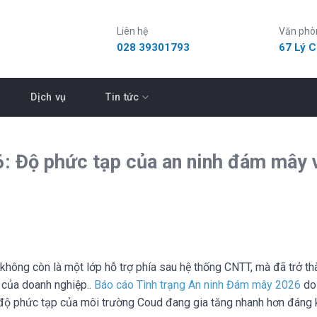
Liên hệ
Văn phò
028 39301793
67 Lý 
Dịch vụ
Tin tức
6: Độ phức tạp của an ninh đám mây 
hông còn là một lớp hỗ trợ phía sau hệ thống CNTT, mà đã trở thà
 của doanh nghiệp..
Báo cáo Tình trạng An ninh Đám mây 2026
do 
c độ phức tạp của môi trường Coud đang gia tăng nhanh hơn đáng 