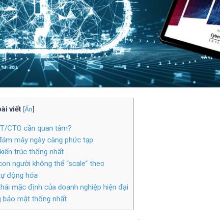
ài viết
[
Ẩn
]
o IT/CTO cần quan tâm?
h đám mây ngày càng phức tạp
kiến trúc thống nhất
con người không thể “scale” theo
 tự động hóa
 thái mặc định của doanh nghiệp hiện đại
g bảo mật thống nhất