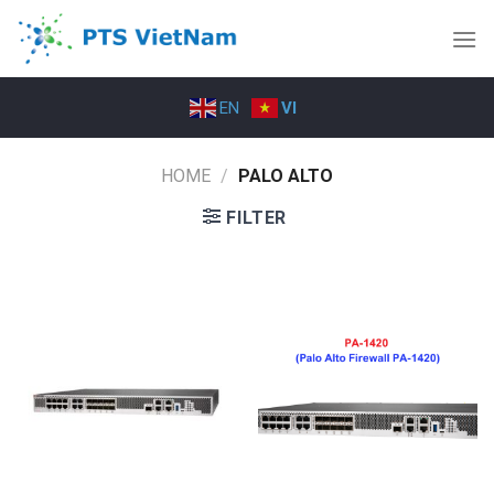
Skip
to
content
EN
VI
HOME
/
PALO ALTO
FILTER