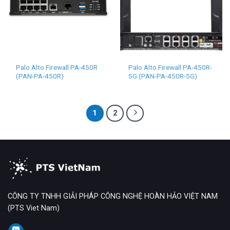
Palo Alto Firewall PA-450R
Palo Alto Firewall PA-450R-
(PAN-PA-450R)
5G (PAN-PA-450R-5G)
1
2
CÔNG TY TNHH GIẢI PHÁP CÔNG NGHỆ HOÀN HẢO VIỆT NAM
(PTS Viet Nam)