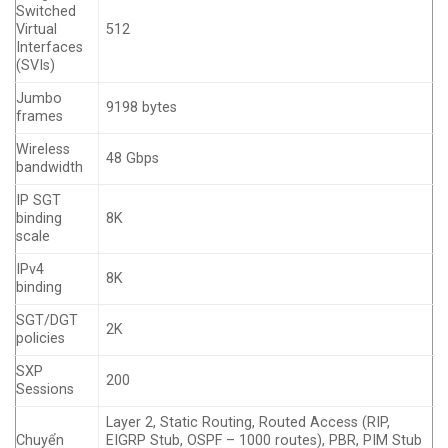
Switched
Virtual
512
Interfaces
(SVIs)
Jumbo
9198 bytes
frames
Wireless
48 Gbps
bandwidth
IP SGT
binding
8K
scale
IPv4
8K
binding
SGT/DGT
2K
policies
SXP
200
Sessions
Layer 2, Static Routing, Routed Access (RIP,
Chuyển
EIGRP Stub, OSPF – 1000 routes), PBR, PIM Stub