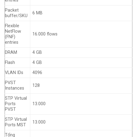
entries
Packet
6 MB
buffer/SKU
Flexible
NetFlow
16.000 flows
(FNF)
entries
DRAM
4 GB
Flash
4 GB
VLAN IDs
4096
PVST
128
Instances
STP Virtual
Ports
13.000
PVST
STP Virtual
13.000
Ports MST
Tổng