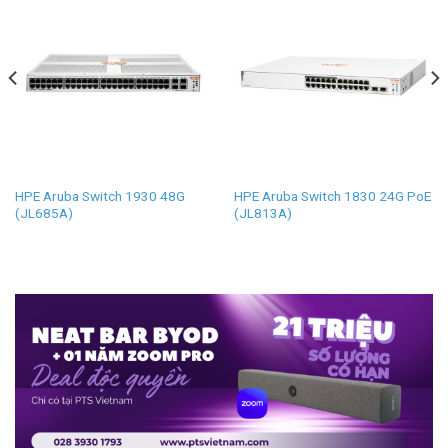
HPE Aruba Switch 1930 48G
HPE Aruba Switch 1830 24G PoE
(JL685A)
(JL813A)