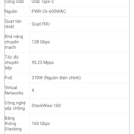
Cổng USB
USB Type C
Nguồn
PWR-C6-600WAC
Quạt tản
Quạt FRU
nhiệt
Khả năng
chuyển
128 Gbps
mạch
Tốc độ
chuyển
95.23 Mpps
tiếp
PoE
370W (Nguồn điện chính)
Virtual
4
Networks
Công nghệ
StackWise-160
xếp chồng
Băng
thông
160 Gbps
Stacking