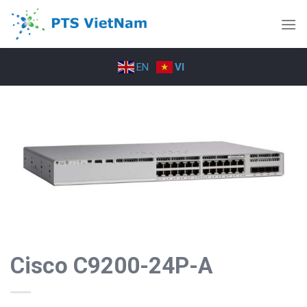
Skip
to
content
EN
VI
Cisco C9200-24P-A