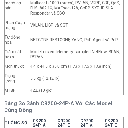
mạch cơ
Multicast (1000 routes), PVLAN, VRRP, CDP, QoS,
bản
FHS, 802.1X, MACsec-128, CoPP, SXP, IP SLA
Responder và SSO
Phân đoạn
VXLAN, LISP và SGT
mạng
Tự động
NETCONF, RESTCONF, YANG, PnP Agent và PnP
hóa
Giám sát
Model-driven telemetry, sampled NetFlow, SPAN,
từ xa
RSPAN
Kích thước
4.4 x 44.5 x 35.0 cm (1.73 x 17.5 x 13.8 inch)
Trọng
5.5 kg (12.12 lb)
lượng
MTBF
422,310 giờ
Bảng So Sánh C9200-24P-A Với Các Model
Cùng Dòng
C9200-
C9200-
C9200-
C9200-
THÔNG SỐ
24P-A
24P-E
24T-A
24T-E