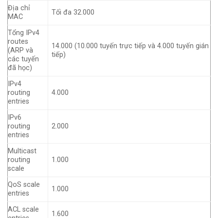
Địa chỉ
Tối đa 32.000
MAC
Tổng IPv4
routes
14.000 (10.000 tuyến trực tiếp và 4.000 tuyến gián
(ARP và
tiếp)
các tuyến
đã học)
IPv4
routing
4.000
entries
IPv6
routing
2.000
entries
Multicast
routing
1.000
scale
QoS scale
1.000
entries
ACL scale
1.600