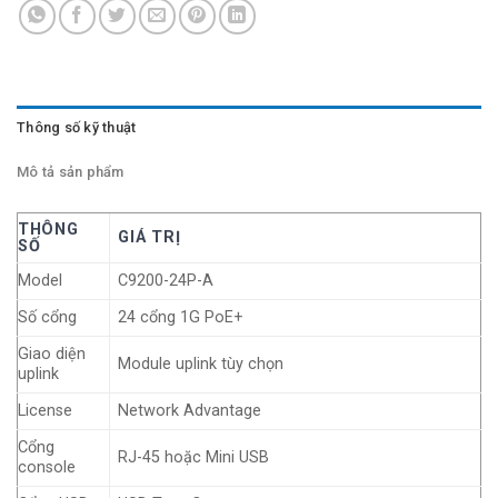
Thông số kỹ thuật
Mô tả sản phẩm
THÔNG
GIÁ TRỊ
SỐ
Model
C9200-24P-A
Số cổng
24 cổng 1G PoE+
Giao diện
Module uplink tùy chọn
uplink
License
Network Advantage
Cổng
RJ-45 hoặc Mini USB
console