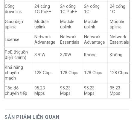
Cổng
24 cổng
24 cổng
24 cổng
24 cổng
downlink
1G PoE+
1G PoE+
1G
1G
Giao diện
Module
Module
Module
Module
uplink
uplink
uplink
uplink
uplink
Network
Network
Network
Network
License
Advantage
Essentials
Advantage
Essentials
PoE (Nguồn
370W
370W
Không
Không
điện chính)
Khả năng
chuyển
128 Gbps
128 Gbps
128 Gbps
128 Gbps
mạch
Tốc độ
95.23
95.23
95.23
95.23
chuyển tiếp
Mpps
Mpps
Mpps
Mpps
SẢN PHẨM LIÊN QUAN