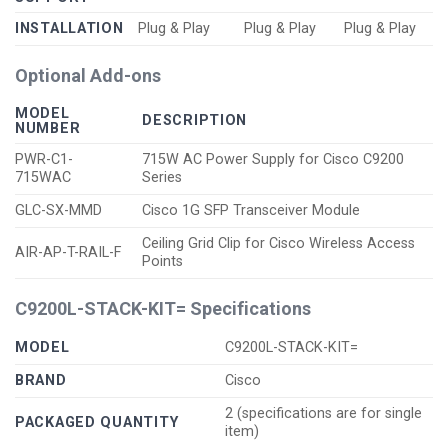
INSTALLATION
Plug & Play
Plug & Play
Plug & Play
Optional Add-ons
MODEL
DESCRIPTION
NUMBER
PWR-C1-
715W AC Power Supply for Cisco C9200
715WAC
Series
GLC-SX-MMD
Cisco 1G SFP Transceiver Module
Ceiling Grid Clip for Cisco Wireless Access
AIR-AP-T-RAIL-F
Points
C9200L-STACK-KIT= Specifications
MODEL
C9200L-STACK-KIT=
BRAND
Cisco
2 (specifications are for single
PACKAGED QUANTITY
item)