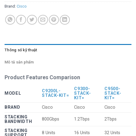
Brand:
Cisco
Thông số kỹ thuật
Mô tả sản phẩm
Product Features Comparison
C9300-
C9500-
C9200L-
MODEL
STACK-
STACK-
STACK-KIT=
KIT=
KIT=
BRAND
Cisco
Cisco
Cisco
STACKING
800Gbps
1.2Tbps
2Tbps
BANDWIDTH
STACKING
8 Units
16 Units
32 Units
SUPPORT