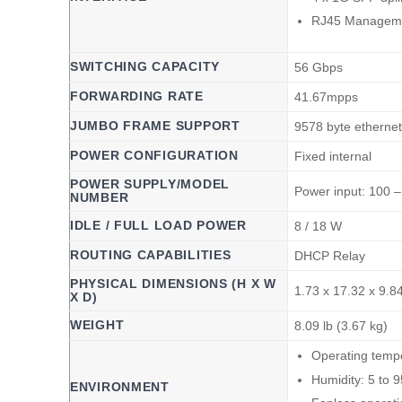
RJ45 Manageme
SWITCHING CAPACITY
56 Gbps
FORWARDING RATE
41.67mpps
JUMBO FRAME SUPPORT
9578 byte etherne
POWER CONFIGURATION
Fixed internal
POWER SUPPLY/MODEL
Power input: 100 
NUMBER
IDLE / FULL LOAD POWER
8 / 18 W
ROUTING CAPABILITIES
DHCP Relay
PHYSICAL DIMENSIONS (H X W
1.73 x 17.32 x 9.8
X D)
WEIGHT
8.09 lb (3.67 kg)
Operating tempe
Humidity: 5 to
ENVIRONMENT