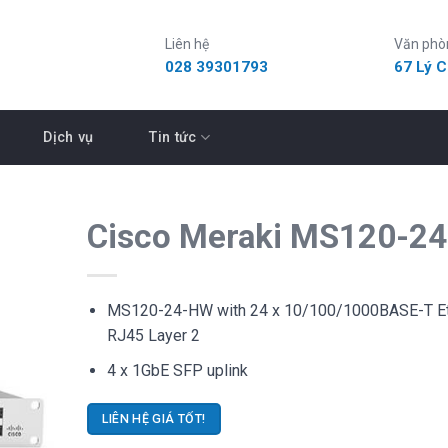
Liên hệ
Văn phò
028 39301793
67 Lý 
Dịch vụ
Tin tức
Cisco Meraki MS120-2
MS120-24-HW with 24 x 10/100/1000BASE-T Et
RJ45 Layer 2
4 x 1GbE SFP uplink
LIÊN HỆ GIÁ TỐT!