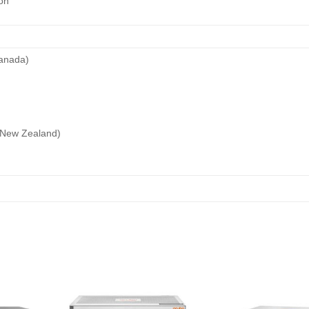
on
anada)
/New Zealand)