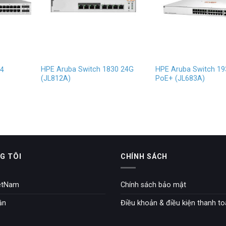
HPE Aruba Switch 1830 24G
HPE Aruba Switch 19
24
(JL812A)
PoE+ (JL683A)
G TÔI
CHÍNH SÁCH
etNam
Chính sách bảo mật
ận
Điều khoản & điều kiện thanh t