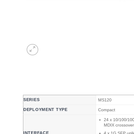
SERIES
MS120
DEPLOYMENT TYPE
Compact
24 x 10/100/100
MDIX crossover
INTERFACE
4 x 1G SFP upli