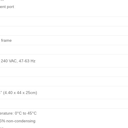
nt port
t frame
– 240 VAC, 47-63 Hz
4” (4.40 x 44 x 25cm)
rature: 0°C to 45°C
 95% non-condensing