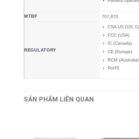
Fanless operati
MTBF
707,873
CSA-US (US, C
FCC (USA)
IC (Canada)
REGULATORY
CE (Europe)
RCM (Australia
RoHS
SẢN PHẨM LIÊN QUAN