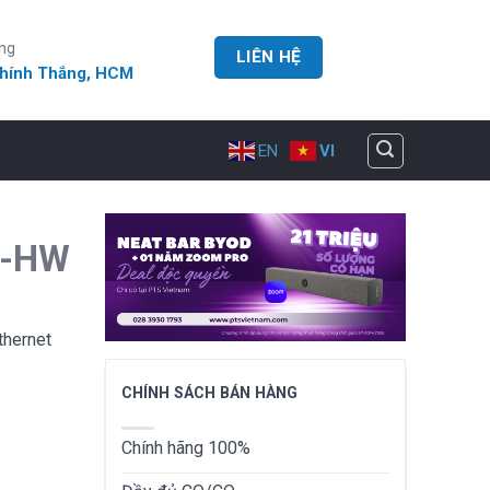
ng
LIÊN HỆ
Chính Thắng, HCM
EN
VI
4-HW
hernet
CHÍNH SÁCH BÁN HÀNG
Chính hãng 100%