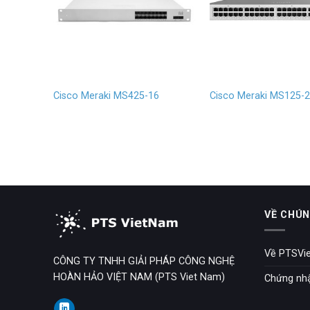
8-HW
Cisco Meraki MS425-16
Cisco Meraki MS125-
VỀ CHÚN
Về PTSVi
CÔNG TY TNHH GIẢI PHÁP CÔNG NGHỆ
HOÀN HẢO VIỆT NAM (PTS Viet Nam)
Chứng nh