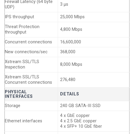
Firewall Latency (64 byte
3 µs
UDP)
IPS throughput
25,000 Mbps
Threat Protection
4,800 Mbps
throughput
Concurrent connections
16,600,000
New connections/sec
368,000
Xstream SSL/TLS
8,000 Mbps
Inspection
Xstream SSL/TLS
276,480
Concurrent connections
PHYSICAL
DETAILS
INTERFACES
Storage
240 GB SATA-III SSD
4 x GbE copper
Ethernet interfaces
4 x 2.5 GbE copper
4 x SFP+ 10 GbE fiber