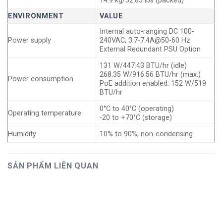
14.9 kg/32.85 lbs (packed)
ENVIRONMENT
VALUE
Internal auto-ranging DC 100-
Power supply
240VAC, 3.7-7.4A@50-60 Hz
External Redundant PSU Option
131 W/447.43 BTU/hr (idle)
268.35 W/916.56 BTU/hr (max.)
Power consumption
PoE addition enabled: 152 W/519
BTU/hr
0°C to 40°C (operating)
Operating temperature
-20 to +70°C (storage)
Humidity
10% to 90%, non-condensing
SẢN PHẨM LIÊN QUAN