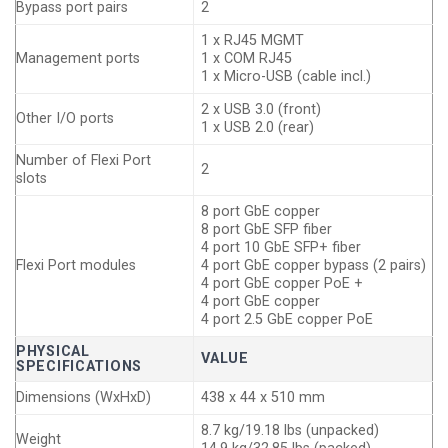
Bypass port pairs
2
1 x RJ45 MGMT
Management ports
1 x COM RJ45
1 x Micro-USB (cable incl.)
2 x USB 3.0 (front)
Other I/O ports
1 x USB 2.0 (rear)
Number of Flexi Port
2
slots
8 port GbE copper
8 port GbE SFP fiber
4 port 10 GbE SFP+ fiber
Flexi Port modules
4 port GbE copper bypass (2 pairs)
4 port GbE copper PoE +
4 port GbE copper
4 port 2.5 GbE copper PoE
PHYSICAL
VALUE
SPECIFICATIONS
Dimensions (WxHxD)
438 x 44 x 510 mm
8.7 kg/19.18 lbs (unpacked)
Weight