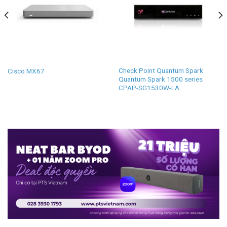
Check Point Quantum Spark
Cisco MX67
Quantum Spark 1500 series
CPAP-SG1530W-LA