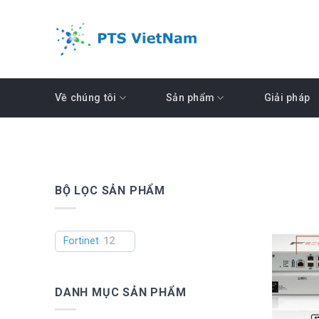
Skip
to
content
Về chúng tôi
Sản phẩm
Giải pháp
BỘ LỌC SẢN PHẨM
Fortinet
12
DANH MỤC SẢN PHẨM