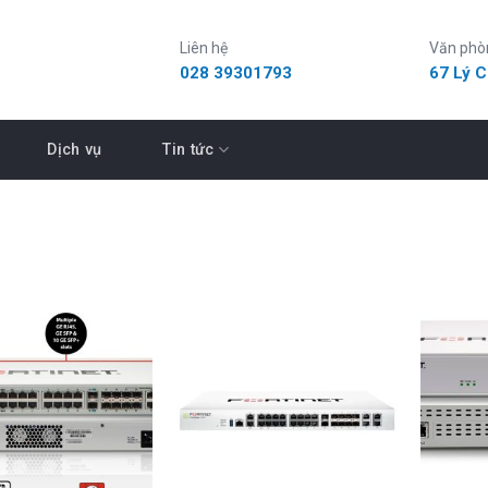
Liên hệ
Văn phò
028 39301793
67 Lý 
Dịch vụ
Tin tức