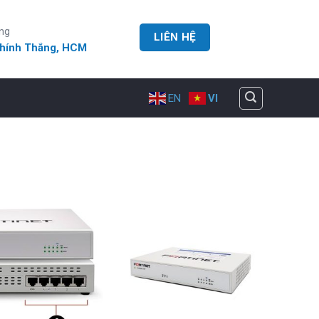
ng
LIÊN HỆ
Chính Thắng, HCM
EN
VI