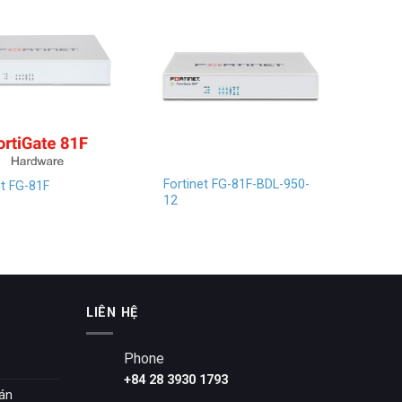
Fortinet FG-81F-BDL-950-
et FG-81F
12
LIÊN HỆ
Phone
+84 28 3930 1793
oán