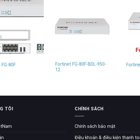
Fortinet FG-80F-BDL-950-
t FG-80F
Fortin
12
G TÔI
CHÍNH SÁCH
etNam
Chính sách bảo mật
ận
Điều khoản & điều kiện thanh t