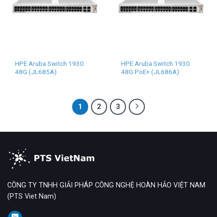
HPE Aruba Switch 1930
HPE Aruba Switch 1930
48G (JL685A)
48G PoE+ (JL686A)
1
2
3
CÔNG TY TNHH GIẢI PHÁP CÔNG NGHỆ HOÀN HẢO VIỆT NAM
(PTS Viet Nam)