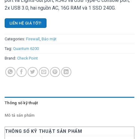
port và Lights-out port, RJ45 và USB Type-C console port,
2x USB 3.0, hai nguồn AC, 16G RAM và 1 SSD 240G.
LIÊN HỆ GIÁ TỐT!
Categories:
Firewall
,
Bảo mật
Tag:
Quantum 6200
Brand:
Check Point
Thông số kỹ thuật
Mô tả sản phẩm
THÔNG SỐ KỸ THUẬT SẢN PHẨM