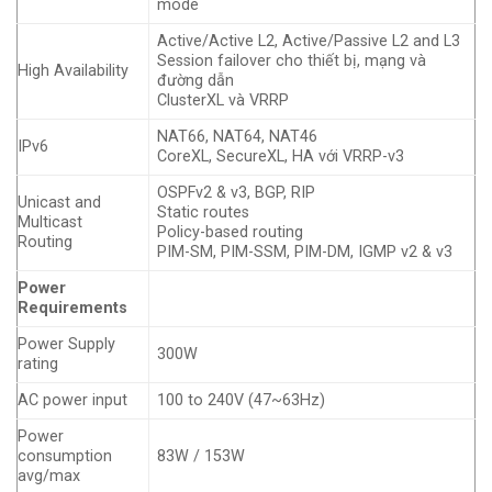
mode
Active/Active L2, Active/Passive L2 and L3
Session failover cho thiết bị, mạng và
High Availability
đường dẫn
ClusterXL và VRRP
NAT66, NAT64, NAT46
IPv6
CoreXL, SecureXL, HA với VRRP-v3
OSPFv2 & v3, BGP, RIP
Unicast and
Static routes
Multicast
Policy-based routing
Routing
PIM-SM, PIM-SSM, PIM-DM, IGMP v2 & v3
Power
Requirements
Power Supply
300W
rating
AC power input
100 to 240V (47~63Hz)
Power
consumption
83W / 153W
avg/max