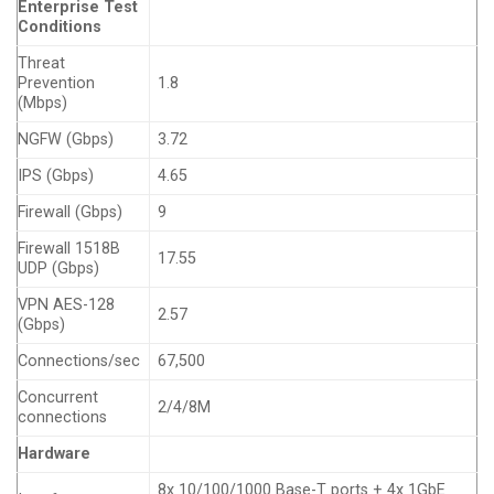
Enterprise Test
Conditions
Threat
Prevention
1.8
(Mbps)
NGFW (Gbps)
3.72
IPS (Gbps)
4.65
Firewall (Gbps)
9
Firewall 1518B
17.55
UDP (Gbps)
VPN AES-128
2.57
(Gbps)
Connections/sec
67,500
Concurrent
2/4/8M
connections
Hardware
8x 10/100/1000 Base-T ports + 4x 1GbE