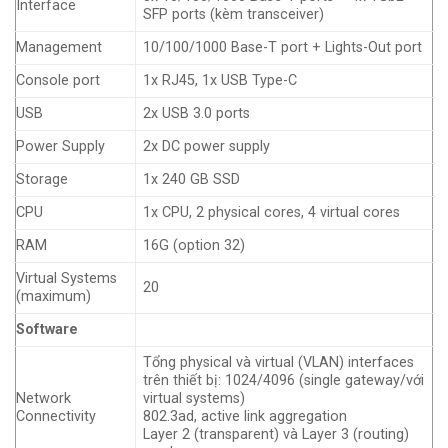
Interface
SFP ports (kèm transceiver)
Management
10/100/1000 Base-T port + Lights-Out port
Console port
1x RJ45, 1x USB Type-C
USB
2x USB 3.0 ports
Power Supply
2x DC power supply
Storage
1x 240 GB SSD
CPU
1x CPU, 2 physical cores, 4 virtual cores
RAM
16G (option 32)
Virtual Systems
20
(maximum)
Software
Tổng physical và virtual (VLAN) interfaces
trên thiết bị: 1024/4096 (single gateway/với
Network
virtual systems)
Connectivity
802.3ad, active link aggregation
Layer 2 (transparent) và Layer 3 (routing)