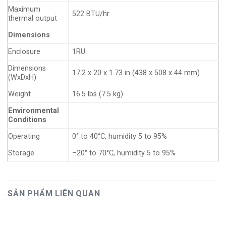
Maximum
522 BTU/hr
thermal output
Dimensions
Enclosure
1RU
Dimensions
17.2 x 20 x 1.73 in (438 x 508 x 44 mm)
(WxDxH)
Weight
16.5 lbs (7.5 kg)
Environmental
Conditions
Operating
0° to 40°C, humidity 5 to 95%
Storage
–20° to 70°C, humidity 5 to 95%
SẢN PHẨM LIÊN QUAN