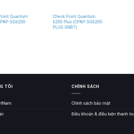
Point Quantum
Check Point Quantum
CPAP-SG6200-
6200 Plus (CPAP-SG6200-
PLUS-SNBT)
G TÔI
CHÍNH SÁCH
etNam
Chính sách bảo mật
ận
Điều khoản & điều kiện thanh t