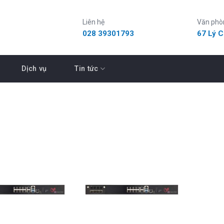
Liên hệ
Văn phò
028 39301793
67 Lý 
Dịch vụ
Tin tức