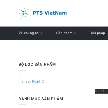
Skip
to
content
Về chúng tôi
Sản phẩm
Giải pháp
BỘ LỌC SẢN PHẨM
Check Point
2
DANH MỤC SẢN PHẨM