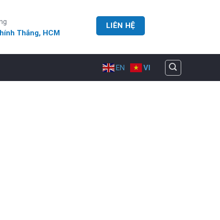
ng
LIÊN HỆ
Chính Thắng, HCM
EN
VI