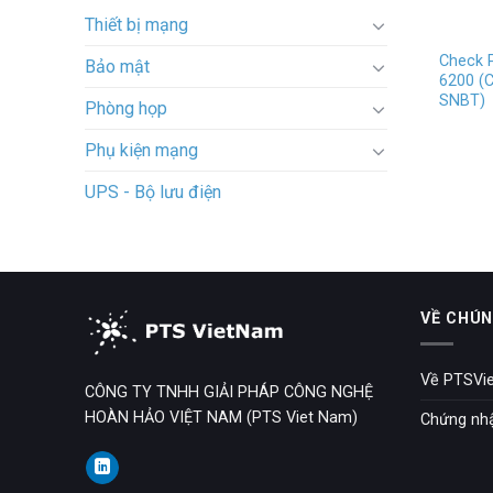
Thiết bị mạng
Check 
Bảo mật
6200 (
SNBT)
Phòng họp
Phụ kiện mạng
UPS - Bộ lưu điện
VỀ CHÚN
Về PTSVi
CÔNG TY TNHH GIẢI PHÁP CÔNG NGHỆ
HOÀN HẢO VIỆT NAM (PTS Viet Nam)
Chứng nh